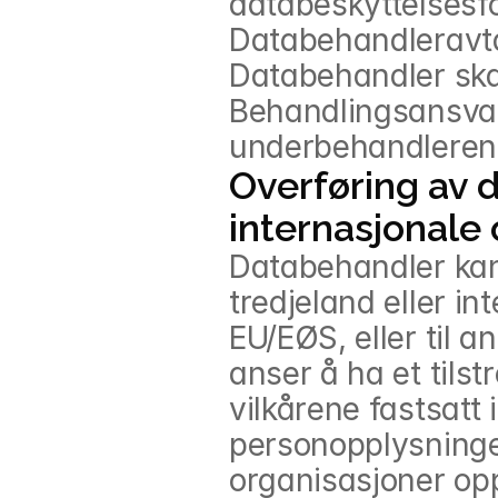
databeskyttelsesfo
Databehandleravta
Databehandler skal 
Behandlingsansvarl
underbehandlerens 
Overføring av da
internasjonale
Databehandler kan 
tredjeland eller in
EU/EØS, eller til 
anser å ha et tilst
vilkårene fastsatt
personopplysninger 
organisasjoner op