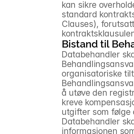
kan sikre overholde
standard kontrakts
Clauses), forutsatt
kontraktsklausulen
Bistand til Beh
Databehandler skal
Behandlingsansvar
organisatoriske tilt
Behandlingsansvarli
å utøve den regist
kreve kompensasjon
utgifter som følge 
Databehandler ska
informasjonen som 