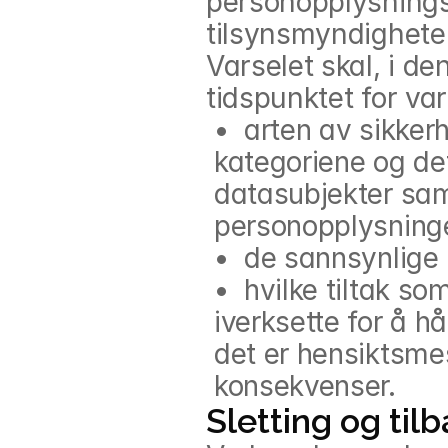
personopplysnings
tilsynsmyndighete
Varselet skal, i de
tidspunktet for va
•  arten av sikkerh
kategoriene og det
datasubjekter samt
personopplysninge
•  de sannsynlige
•  hvilke tiltak so
iverksette for å h
det er hensiktsmes
konsekvenser.
Sletting og til