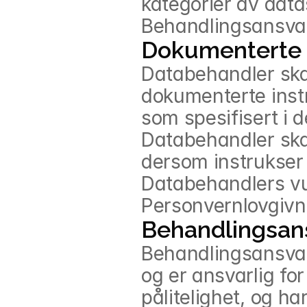
kategorier av datas
Behandlingsansvar
Dokumenterte 
Databehandler ska
dokumenterte inst
som spesifisert i 
Databehandler ska
dersom instrukser 
Databehandlers vur
Personvernlovgivn
Behandlingsans
Behandlingsansvarl
og er ansvarlig for
pålitelighet, og ha