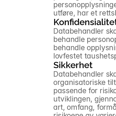
personopplysninger
utføre, har et rett
Konfidensialite
Databehandler skal 
behandle personopp
behandle opplysnin
lovfestet taushetsp
Sikkerhet
Databehandler skal
organisatoriske til
passende for risiko
utviklingen, gjen
art, omfang, form
risikoene av varie