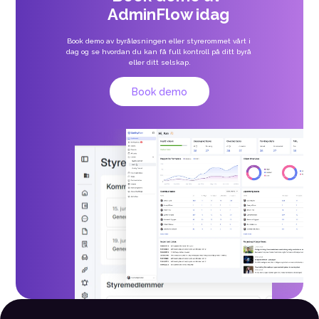
AdminFlow idag
Book demo av byråløsningen eller styrerommet vårt i 
dag og se hvordan du kan få full kontroll på ditt byrå 
eller ditt selskap.
Book demo