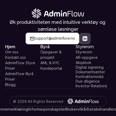
Øk produktiviteten med intuitive verktøy og 
sømløse løsninger
support@adminflow.no
Hjem
Byrå
Styrerom
Om oss
Oppgaver & 
Styrerom
Kontakt oss
prosjekt
AR-oppgave
Aksjebok
AdminFlow Styre 
AML & KYC
Digital signering
Priser
Kundeportal
Dokumentsenter
AdminFlow Byrå 
Kontraktsmodul
Priser
Due diligence
Blogg
Investor Relations
© 2026 All Rights Reserved
nvernerklæring
Informasjonskapsler
Brukervilkår
Databehandlera