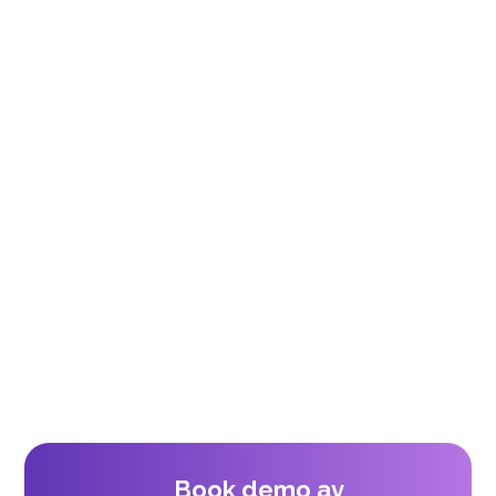
Arun svarer på spørsmålene vi får oftest
·
14.07.2026
Fem høydepunkter fra året så langt
·
09.07.2026
Book demo av 