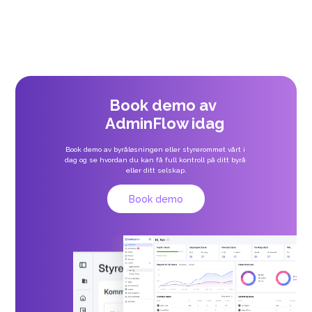
Fem høydepunkter fra året så langt
·
09.07.2026
Book demo av 
AdminFlow idag
Book demo av byråløsningen eller styrerommet vårt i 
dag og se hvordan du kan få full kontroll på ditt byrå 
eller ditt selskap.
Book demo