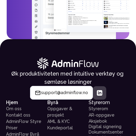
Øk produktiviteten med intuitive verktøy og 
sømløse løsninger
support@adminflow.no
Hjem
Byrå
Styrerom
Om oss
Oppgaver & 
Styrerom
Kontakt oss
prosjekt
AR-oppgave
Aksjebok
AdminFlow Styre 
AML & KYC
Digital signering
Priser
Kundeportal
Dokumentsenter
AdminFlow Byrå 