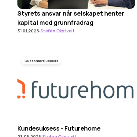
Styrets ansvar når selskapet henter 
kapital med grunnfradrag
·
31.01.2026
Stefan Okstveit
Customer Success
Kundesuksess - Futurehome
·
23.05.2025
Stefan Okstveit