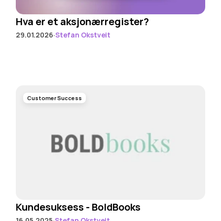
Hva er et aksjonærregister?
·
29.01.2026
Stefan Okstveit
Customer Success
Kundesuksess - BoldBooks
·
16.05.2025
Stefan Okstveit