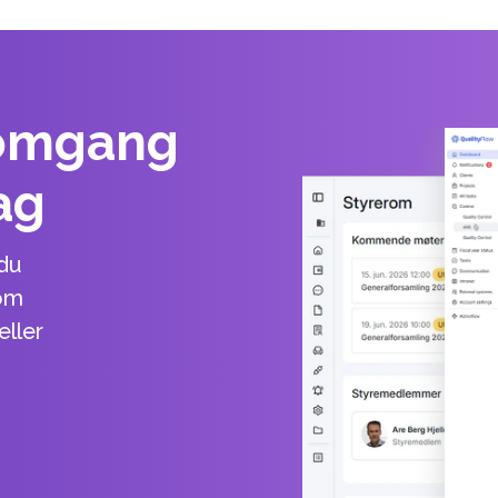
omgang 
ag
du 
om 
ller 