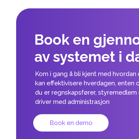
Book en gjenn
av systemet i d
Kom i gang å bli kjent med hvordan 
kan effektivisere hverdagen, enten 
du er regnskapsfører, styremedlem e
driver med administrasjon
Book en demo