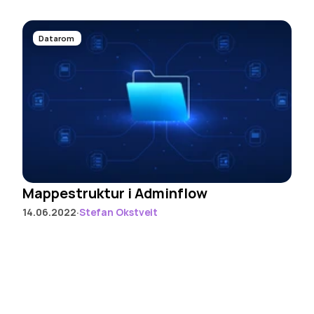
Datarom 
Mappestruktur i Adminflow
·
14.06.2022
Stefan Okstveit