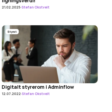
ligningsverdi!
·
21.02.2025
Stefan Okstveit
Styret
Digitalt styrerom i Adminflow 
·
12.07.2022
Stefan Okstveit